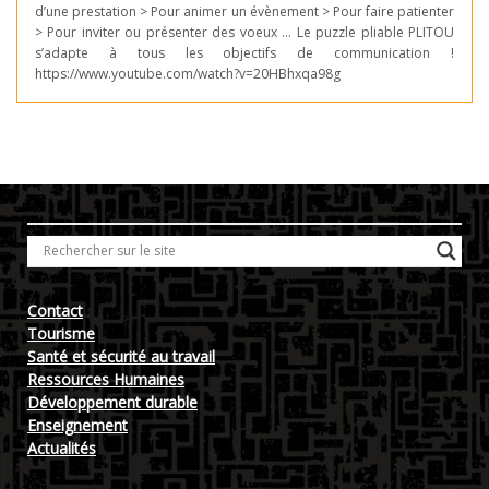
d’une prestation > Pour animer un évènement > Pour faire patienter
> Pour inviter ou présenter des voeux … Le puzzle pliable PLITOU
s’adapte à tous les objectifs de communication !
https://www.youtube.com/watch?v=20HBhxqa98g
Contact
Tourisme
Santé et sécurité au travail
Ressources Humaines
Développement durable
Enseignement
Actualités